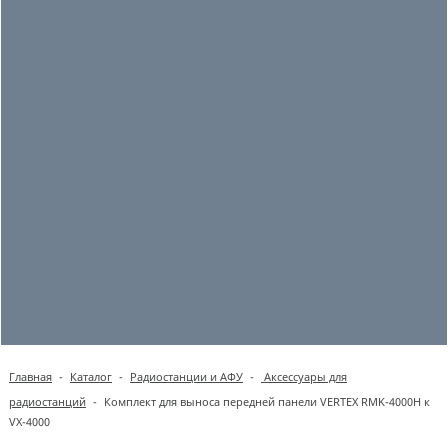
Главная
-
Каталог
-
Радиостанции и АФУ
-
Аксессуары для
радиостанций
-
Комплект для выноса передней панели VERTEX RMK-4000H к
VX-4000