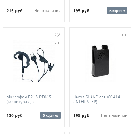
радиостанций YAESU VX-
радиостанций ICOM)
3R/FT-60R)
215
руб
195
руб
Нет в наличии
В корзину
Микрофон E21B-PT06S1
Чехол SHANE для VX-414
(гарнитура для
(INTER STEP)
радиостанций ICOM)
130
руб
195
руб
Нет в наличии
В корзину