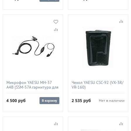
Микрофон YAESU MH-37
Чехол YAESU CSC-92 (VX-3R/
A4B (SSM-57A гарнитура для
VR-160)
радиостанций VX-3R/FT-
60R/250R)
4 500
руб
2 535
руб
Нет в наличии
В корзину