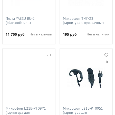
Плата YAESU BU-2
Микрофон ТМГ-23
(bluetooth unit)
(гарнитура с прозрачным
звуководом для
радиостанций YAESU VX-
11 700
руб
195
руб
Нет в наличии
Нет в наличии
3R/FT-60R)
Микрофон E21B-PT09Y1
Микрофон E21B-PT09S1
(гарнитура для
(гарнитура для