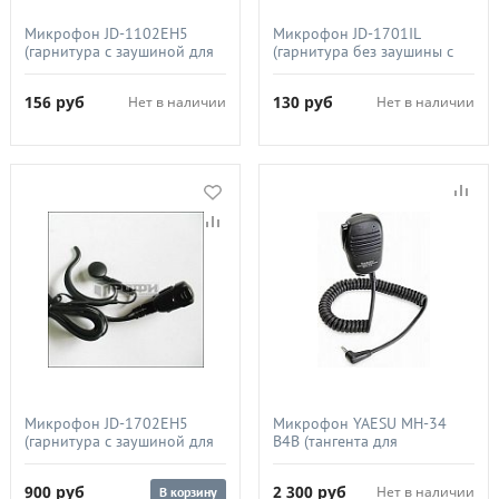
Микрофон JD-1102EH5
Микрофон JD-1701IL
(гарнитура с заушиной для
(гарнитура без заушины с
радиостанций KENWOOD,
угловым разъемом для
Байкал, Круиз)
радиостанций ICOM)
156
руб
130
руб
Нет в наличии
Нет в наличии
Микрофон JD-1702EH5
Микрофон YAESU MH-34
(гарнитура с заушиной для
B4B (тангента для
радиостанций
радиостанций VX-3R/FT-
KENWOOD,Байкал, Круиз)
60R/250R)
900
руб
2 300
руб
Нет в наличии
В корзину