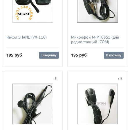
Чехол SHANE (VX-110)
Микрофон M-PT08S1 (для
радиостанций ICOM)
195
руб
195
руб
В корзину
В корзину