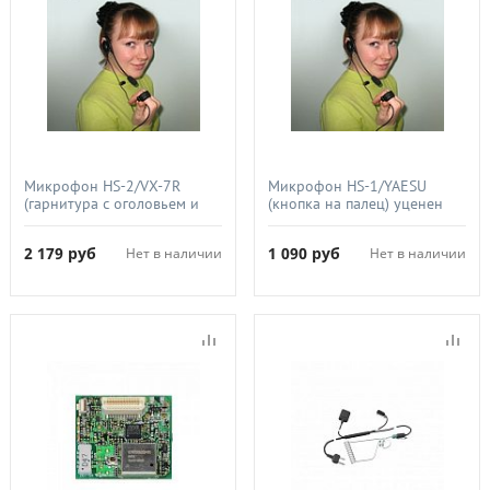
Микрофон НS-2/VX-7R
Микрофон НS-1/YAESU
(гарнитура с оголовьем и
(кнопка на палец) уценен
кнопкой на палец для
радиостанций VX-6R/7R/FT-
2 179
руб
1 090
руб
Нет в наличии
Нет в наличии
270)