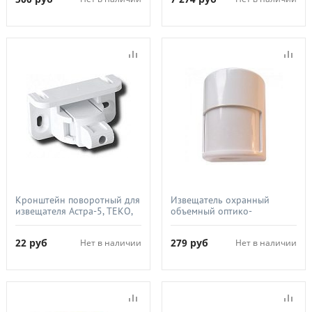
Спектрон-220
Кронштейн поворотный для
Извещатель охранный
извещателя Астра-5, ТЕКО,
объемный оптико-
Кронштейн поворотный для
электронный, ТЕКО, Астра-9
Астра-5
(ИО 409-22)
22
руб
279
руб
Нет в наличии
Нет в наличии