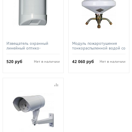
Извещатель охранный
Модуль пожаротушения
линейный оптико-
тонкораспыленной водой со
электронный, ТЕКО, Астра-5
степенью взрывозащиты
исп.В (ИО 209-24)
1ExsdiaIIBT3X/PBExsdiaIX,
520
руб
42 060
руб
Нет в наличии
Нет в наличии
ЭТЕРНИС, ТРВ-Гарант (вз)
(85)