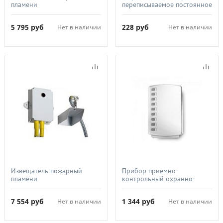
пламени
переписываемое постоянное
взрывозащищенный,
запоминающее, Риэлта,
Спектрон ТПП,
Ладога МППЗУ-А
5 795
руб
228
руб
Нет в наличии
Нет в наличии
Спектрон-202.Р
Извещатель пожарный
Прибор приемно-
пламени
контрольный охранно-
взрывозащищенный,
пожарный, ТЕКО, Астра-713
Спектрон ТПП,
7 554
руб
1 344
руб
Нет в наличии
Нет в наличии
Спектрон-220Р