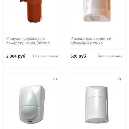
Модуль порошкового
Извещатель охранный
пожаротушения, Эпотос,
объемный оптико-
МПП-0 5ШМ (Буран-0 5ШМ)
электронный, ТЕКО, Астра-5
исп.А (ИО 409-10)
2 304
руб
520
руб
Нет в наличии
Нет в наличии