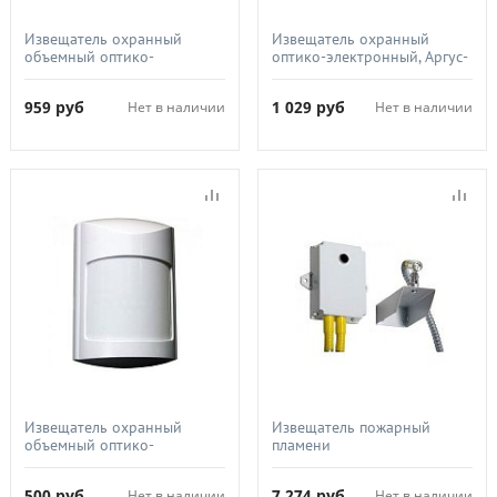
Извещатель охранный
Извещатель охранный
объемный оптико-
оптико-электронный, Аргус-
электронный, Аргус-Спектр,
Спектр, Икар-5А (ИО 409-
Икар-7/1 (ИО 409-47/1)
34)
959
руб
1 029
руб
Нет в наличии
Нет в наличии
Извещатель охранный
Извещатель пожарный
объемный оптико-
пламени
электронный, Аргус-Спектр,
взрывозащищенный,
Икар-3/1 (ИО 409-33/1)
Спектрон ТПП,
500
руб
7 274
руб
Нет в наличии
Нет в наличии