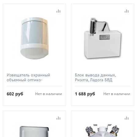
Извещатель охранный
Блок вывода данных,
объемный оптико-
Риэлта, Ладога БВД
электронный, ТЕКО,
Астра-512
602
руб
1 688
руб
Нет в наличии
Нет в наличии